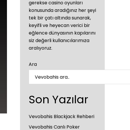
gerekse casino oyunları
konusunda aradığınız her şeyi
tek bir çatı altında sunarak,
keyifli ve heyecan verici bir
eğlence dünyasının kapılarını
siz değerli kullanıcılarımıza
aralıyoruz.
Ara
Son Yazılar
Vevobahis Blackjack Rehberi
Vevobahis Canlı Poker