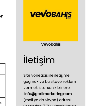
en
Vevobahis
İletişim
Site yöneticisi ile iletişime
geçmek ve bu siteye reklam
vermek isterseniz bizlere
info@gorilmarketing.com
(mail ya da Skype) adresi
e