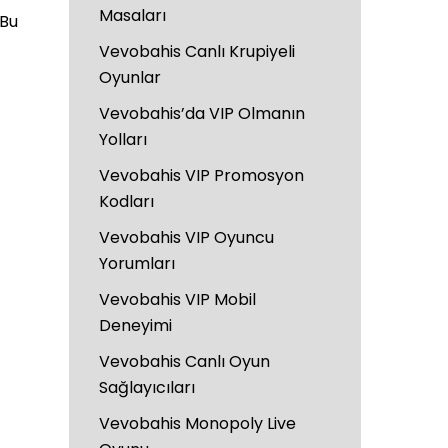
Masaları
 Bu
Vevobahis Canlı Krupiyeli
Oyunlar
Vevobahis’da VIP Olmanın
l
Yolları
Vevobahis VIP Promosyon
Kodları
Vevobahis VIP Oyuncu
Yorumları
Vevobahis VIP Mobil
Deneyimi
Vevobahis Canlı Oyun
Sağlayıcıları
Vevobahis Monopoly Live