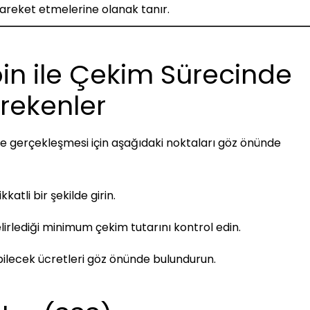
areket etmelerine olanak tanır.
in ile Çekim Sürecinde
rekenler
lde gerçekleşmesi için aşağıdaki noktaları göz önünde
katli bir şekilde girin.
lirlediği minimum çekim tutarını kontrol edin.
abilecek ücretleri göz önünde bulundurun.