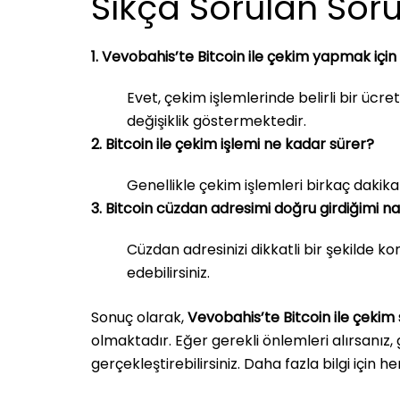
Sıkça Sorulan Soru
1. Vevobahis’te Bitcoin ile çekim yapmak için
Evet, çekim işlemlerinde belirli bir ücr
değişiklik göstermektedir.
2. Bitcoin ile çekim işlemi ne kadar sürer?
Genellikle çekim işlemleri birkaç dakika
3. Bitcoin cüzdan adresimi doğru girdiğimi na
Cüzdan adresinizi dikkatli bir şekilde k
edebilirsiniz.
Sonuç olarak,
Vevobahis’te Bitcoin ile çekim 
olmaktadır. Eğer gerekli önlemleri alırsanız, g
gerçekleştirebilirsiniz. Daha fazla bilgi için 