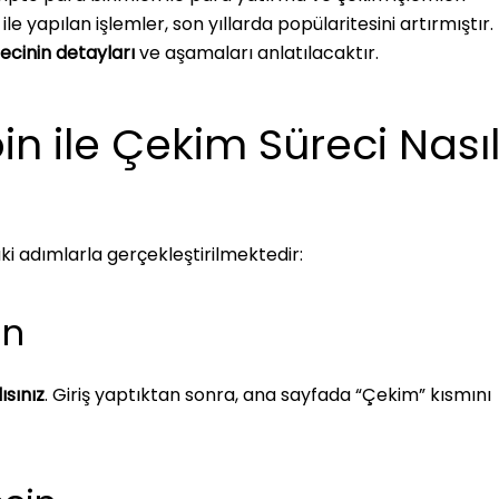
e yapılan işlemler, son yıllarda popülaritesini artırmıştır.
ecinin detayları
ve aşamaları anlatılacaktır.
in ile Çekim Süreci Nası
ki adımlarla gerçekleştirilmektedir:
ın
ısınız
. Giriş yaptıktan sonra, ana sayfada “Çekim” kısmını