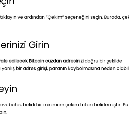
çin
klayın ve ardından “Çekim” seçeneğini seçin. Burada, çe
erinizi Girin
ale edilecek Bitcoin cüzdan adresinizi
doğru bir şekilde
 yanlış bir adres girişi, paranın kaybolmasına neden olabili
leyin
Vevobahis, belirli bir minimum çekim tutarı belirlemiştir. Bu
pın.