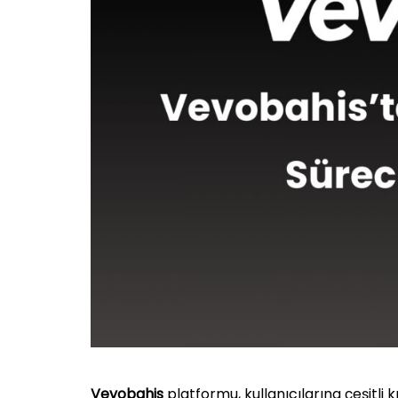
Vevobahis
platformu, kullanıcılarına çeşitli 