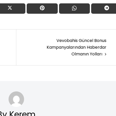
Vevobahis Güncel Bonus
Kampanyalarından Haberdar
Olmanın Yolları
By Kerem