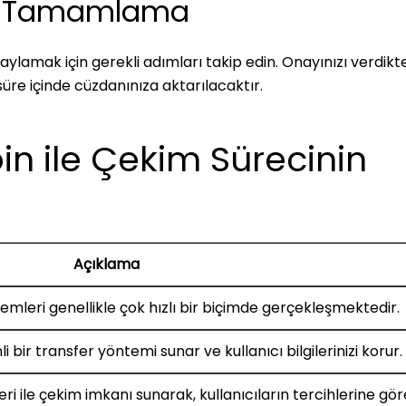
em Tamamlama
naylamak için gerekli adımları takip edin. Onayınızı verdikt
 süre içinde cüzdanınıza aktarılacaktır.
in ile Çekim Sürecinin
Açıklama
şlemleri genellikle çok hızlı bir biçimde gerçekleşmektedir.
i bir transfer yöntemi sunar ve kullanıcı bilgilerinizi korur.
eri ile çekim imkanı sunarak, kullanıcıların tercihlerine gör