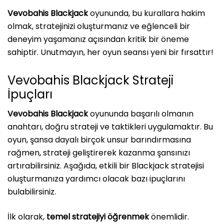
Vevobahis
Blackjack
oyununda, bu kurallara hakim
olmak, stratejinizi oluşturmanız ve eğlenceli bir
deneyim yaşamanız açısından kritik bir öneme
sahiptir. Unutmayın, her oyun seansı yeni bir fırsattır!
Vevobahis Blackjack Strateji
İpuçları
Vevobahis Blackjack
oyununda başarılı olmanın
anahtarı, doğru strateji ve taktikleri uygulamaktır. Bu
oyun, şansa dayalı birçok unsur barındırmasına
rağmen, strateji geliştirerek kazanma şansınızı
artırabilirsiniz. Aşağıda, etkili bir Blackjack stratejisi
oluşturmanıza yardımcı olacak bazı ipuçlarını
bulabilirsiniz.
İlk olarak,
temel stratejiyi öğrenmek
önemlidir.