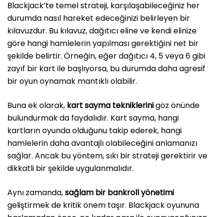
Blackjack’te temel strateji, karşılaşabileceğiniz her
durumda nasıl hareket edeceğinizi belirleyen bir
kılavuzdur. Bu kılavuz, dağıtıcı eline ve kendi elinize
göre hangi hamlelerin yapılması gerektiğini net bir
şekilde belirtir. Örneğin, eğer dağıtıcı 4, 5 veya 6 gibi
zayıf bir kart ile başlıyorsa, bu durumda daha agresif
bir oyun oynamak mantıklı olabilir.
Buna ek olarak,
kart sayma tekniklerini
göz önünde
bulundurmak da faydalıdır. Kart sayma, hangi
kartların oyunda olduğunu takip ederek, hangi
hamlelerin daha avantajlı olabileceğini anlamanızı
sağlar. Ancak bu yöntem, sıkı bir strateji gerektirir ve
dikkatli bir şekilde uygulanmalıdır.
Aynı zamanda,
sağlam bir bankroll yönetimi
geliştirmek de kritik önem taşır. Blackjack oyununa