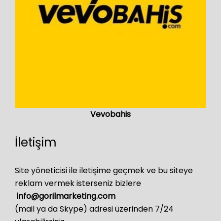
Vevobahis
İletişim
Site yöneticisi ile iletişime geçmek ve bu siteye
reklam vermek isterseniz bizlere
info@gorilmarketing.com
(mail ya da Skype) adresi üzerinden 7/24