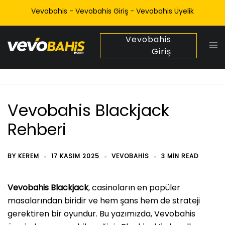
Skip
Vevobahis - Vevobahis Giriş - Vevobahis Üyelik
to
content
Vevobahis
Tog
Giriş
me
Vevobahis Blackjack
Rehberi
BY
KEREM
17 KASIM 2025
VEVOBAHIS
3 MIN READ
Vevobahis Blackjack
, casinoların en popüler
masalarından biridir ve hem şans hem de strateji
gerektiren bir oyundur. Bu yazımızda, Vevobahis