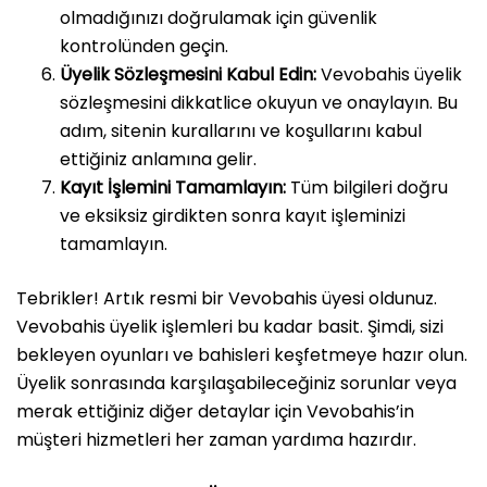
olmadığınızı doğrulamak için güvenlik
kontrolünden geçin.
Üyelik Sözleşmesini Kabul Edin:
Vevobahis üyelik
sözleşmesini dikkatlice okuyun ve onaylayın. Bu
adım, sitenin kurallarını ve koşullarını kabul
ettiğiniz anlamına gelir.
Kayıt İşlemini Tamamlayın:
Tüm bilgileri doğru
ve eksiksiz girdikten sonra kayıt işleminizi
tamamlayın.
Tebrikler! Artık resmi bir Vevobahis üyesi oldunuz.
Vevobahis üyelik işlemleri bu kadar basit. Şimdi, sizi
bekleyen oyunları ve bahisleri keşfetmeye hazır olun.
Üyelik sonrasında karşılaşabileceğiniz sorunlar veya
merak ettiğiniz diğer detaylar için Vevobahis’in
müşteri hizmetleri her zaman yardıma hazırdır.