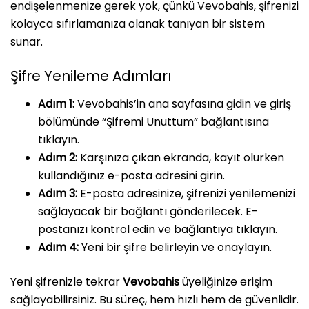
endişelenmenize gerek yok, çünkü Vevobahis, şifrenizi
kolayca sıfırlamanıza olanak tanıyan bir sistem
sunar.
Şifre Yenileme Adımları
Adım 1:
Vevobahis’in ana sayfasına gidin ve giriş
bölümünde “Şifremi Unuttum” bağlantısına
tıklayın.
Adım 2:
Karşınıza çıkan ekranda, kayıt olurken
kullandığınız e-posta adresini girin.
Adım 3:
E-posta adresinize, şifrenizi yenilemenizi
sağlayacak bir bağlantı gönderilecek. E-
postanızı kontrol edin ve bağlantıya tıklayın.
Adım 4:
Yeni bir şifre belirleyin ve onaylayın.
Yeni şifrenizle tekrar
Vevobahis
üyeliğinize erişim
sağlayabilirsiniz. Bu süreç, hem hızlı hem de güvenlidir.