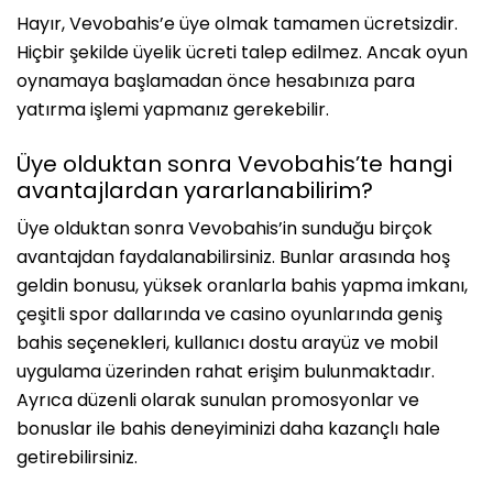
Hayır, Vevobahis’e üye olmak tamamen ücretsizdir.
Hiçbir şekilde üyelik ücreti talep edilmez. Ancak oyun
oynamaya başlamadan önce hesabınıza para
yatırma işlemi yapmanız gerekebilir.
Üye olduktan sonra Vevobahis’te hangi
avantajlardan yararlanabilirim?
Üye olduktan sonra Vevobahis’in sunduğu birçok
avantajdan faydalanabilirsiniz. Bunlar arasında hoş
geldin bonusu, yüksek oranlarla bahis yapma imkanı,
çeşitli spor dallarında ve casino oyunlarında geniş
bahis seçenekleri, kullanıcı dostu arayüz ve mobil
uygulama üzerinden rahat erişim bulunmaktadır.
Ayrıca düzenli olarak sunulan promosyonlar ve
bonuslar ile bahis deneyiminizi daha kazançlı hale
getirebilirsiniz.