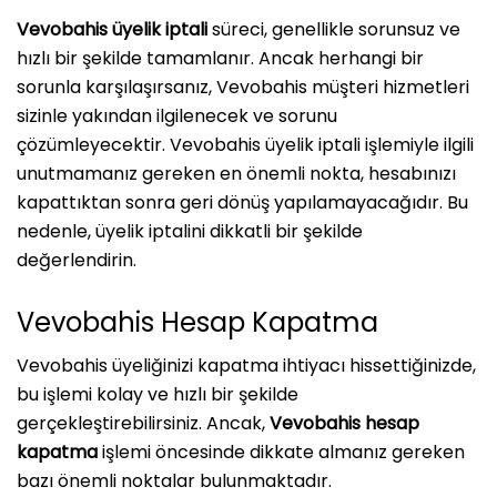
Vevobahis üyelik iptali
süreci, genellikle sorunsuz ve
hızlı bir şekilde tamamlanır. Ancak herhangi bir
sorunla karşılaşırsanız, Vevobahis müşteri hizmetleri
sizinle yakından ilgilenecek ve sorunu
çözümleyecektir. Vevobahis üyelik iptali işlemiyle ilgili
unutmamanız gereken en önemli nokta, hesabınızı
kapattıktan sonra geri dönüş yapılamayacağıdır. Bu
nedenle, üyelik iptalini dikkatli bir şekilde
değerlendirin.
Vevobahis Hesap Kapatma
Vevobahis üyeliğinizi kapatma ihtiyacı hissettiğinizde,
bu işlemi kolay ve hızlı bir şekilde
gerçekleştirebilirsiniz. Ancak,
Vevobahis hesap
kapatma
işlemi öncesinde dikkate almanız gereken
bazı önemli noktalar bulunmaktadır.