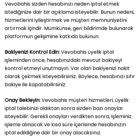
Vevobahis sizden hesabınızı neden iptal etmek
istediğinize dair bir açıklama isteyebilir. Bunun nedeni,
hizmetlerini iyileştirmek ve müşteri memnuniyetini
artırmak içindir. Mümkünse, geri bildirimde bulunarak
platformun gelişimine katkıda bulunun.
Bakiyenizi Kontrol Edin:
Vevobahis üyelik iptal
işleminden önce, hesabınızdaki mevcut bakiyeyi
kontrol etmeyi unutmayın. Var olan bakiyenizi nakit
olarak çekmek isteyebilirsiniz. Böylece, hesabınızı sıfır
bakiye ile kapatabilirsiniz.
Onay Bekleyin:
Vevobahis müşteri hizmetleri, üyelik
iptal talebinizi aldıktan sonra sizden bazı onaylar
isteyebilir. Gerekli onayları verdikten sonra, işleminiz
işleme alınacak ve kısa süre içerisinde hesabınızın
iptal edildiğine dair bir onay alacaksınız.