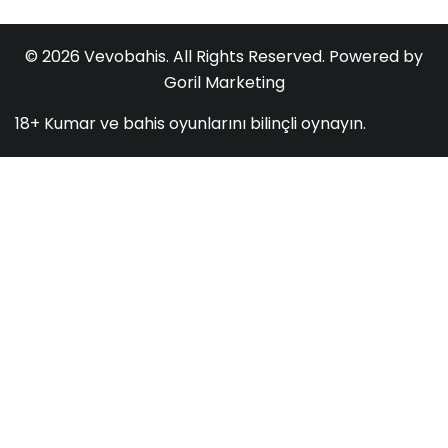
© 2026 Vevobahis. All Rights Reserved. Powered by
Goril Marketing
18+ Kumar ve bahis oyunlarını bilinçli oynayın.