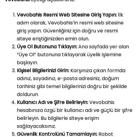
Vevobahis Resmi Web Sitesine Giriş Yapın:
İlk
adım olarak, Vevobahis’in resmi web sitesine
giriş yapın. Güvenliğiniz için doğru ve resmi
siteye eriştiğinizden emin olun.
Üye Ol Butonuna Tıklayın:
Ana sayfada yer alan
“Üye Ol” butonuna tıklayarak üyelik işlemine
başlayın.
Kişisel Bilgilerinizi Girin:
Karşınıza çıkan formda
adınız, soyadınız, e-posta adresiniz, doğum
tarihiniz gibi temel bilgilerinizi doğru bir şekilde
doldurun.
Kullanıcı Adı ve Şifre Belirleyin:
Vevobahis
hesabınıza özgü bir kullanıcı adı ve güçlü bir şifre
belirleyin. Bu bilgilerle siteye erişim
sağlayacaksınız.
Güvenlik Kontrolünü Tamamlayın:
Robot