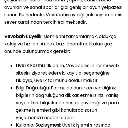
oyunları ve sanal sporlar gibi geniş bir oyun yelpazesi
sunar. Bu nedenle, Vevobahis üyeliği çok sayıda bahis
sever tarafından tercih edilmektedir.
Vevobahis üyelik
işlemlerini tamamlamak, oldukça
kolay ve hızlıdır. Ancak bazı önemli noktaları göz
önünde bulundurmak gerekir:
Üyelik Formu:
İlk adım, Vevobahis’in resmi web
sitesini ziyaret ederek, kayıt ol seçeneğine
tıklayıp, üyelik formunu doldurmaktır.
Bilgi Doğruluğu:
Formu doldururken verdiğiniz
bilgilerin doğruluğuna dikkat etmelisiniz. Yanlış
veya eksik bilgi, ileride hesap güvenliği ve para
çekme işlemleri gibi konularda sorun
yaşamanıza neden olabilir.
Kullanıcı Sözleşmesi:
Üyelik işlemi sırasında