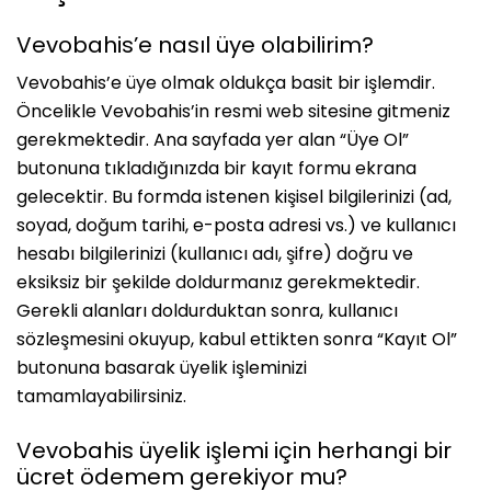
Vevobahis’e nasıl üye olabilirim?
Vevobahis’e üye olmak oldukça basit bir işlemdir.
Öncelikle Vevobahis’in resmi web sitesine gitmeniz
gerekmektedir. Ana sayfada yer alan “Üye Ol”
butonuna tıkladığınızda bir kayıt formu ekrana
gelecektir. Bu formda istenen kişisel bilgilerinizi (ad,
soyad, doğum tarihi, e-posta adresi vs.) ve kullanıcı
hesabı bilgilerinizi (kullanıcı adı, şifre) doğru ve
eksiksiz bir şekilde doldurmanız gerekmektedir.
Gerekli alanları doldurduktan sonra, kullanıcı
sözleşmesini okuyup, kabul ettikten sonra “Kayıt Ol”
butonuna basarak üyelik işleminizi
tamamlayabilirsiniz.
Vevobahis üyelik işlemi için herhangi bir
ücret ödemem gerekiyor mu?