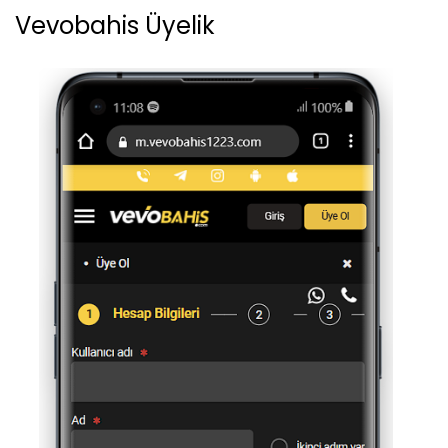
Vevobahis Üyelik