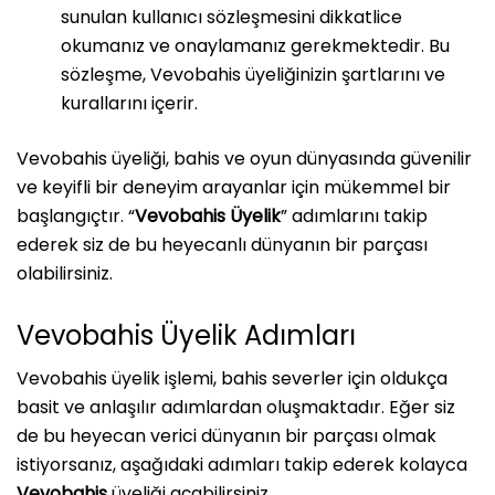
sunulan kullanıcı sözleşmesini dikkatlice
okumanız ve onaylamanız gerekmektedir. Bu
sözleşme, Vevobahis üyeliğinizin şartlarını ve
kurallarını içerir.
Vevobahis üyeliği, bahis ve oyun dünyasında güvenilir
ve keyifli bir deneyim arayanlar için mükemmel bir
başlangıçtır. “
Vevobahis Üyelik
” adımlarını takip
ederek siz de bu heyecanlı dünyanın bir parçası
olabilirsiniz.
Vevobahis Üyelik Adımları
Vevobahis üyelik işlemi, bahis severler için oldukça
basit ve anlaşılır adımlardan oluşmaktadır. Eğer siz
de bu heyecan verici dünyanın bir parçası olmak
istiyorsanız, aşağıdaki adımları takip ederek kolayca
Vevobahis
üyeliği açabilirsiniz.