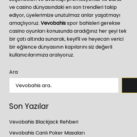
ve casino dünyasındaki en son trendleri takip
ediyor, üyelerimize unutulmaz anlar yaşatmayı
amaçlıyoruz.
Vevobahis
spor bahisleri gerekse
casino oyunları konusunda aradığınız her şeyi tek
bir çatı altında sunarak, keyifli ve heyecan verici
bir eğlence dünyasının kapılarını siz değerli
kullanıcılarımıza aralıyoruz.
Ara
Son Yazılar
Vevobahis Blackjack Rehberi
Vevobahis Canlı Poker Masaları