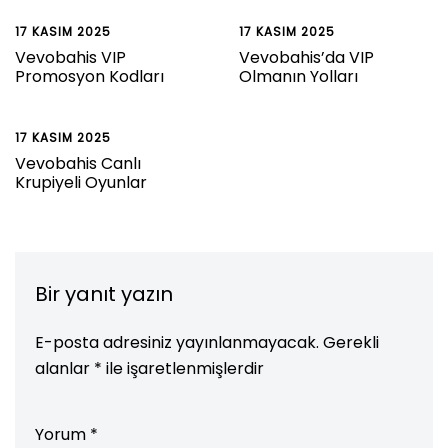
17 KASIM 2025
17 KASIM 2025
Vevobahis VIP
Vevobahis’da VIP
Promosyon Kodları
Olmanın Yolları
17 KASIM 2025
Vevobahis Canlı
Krupiyeli Oyunlar
Bir yanıt yazın
E-posta adresiniz yayınlanmayacak.
Gerekli
alanlar
*
ile işaretlenmişlerdir
Yorum
*