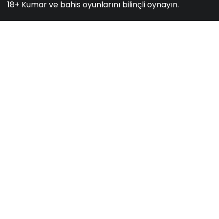
18+ Kumar ve bahis oyunlarını bilinçli oynayın.