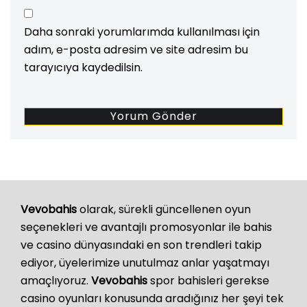
Daha sonraki yorumlarımda kullanılması için
adım, e-posta adresim ve site adresim bu
tarayıcıya kaydedilsin.
Vevobahis
olarak, sürekli güncellenen oyun
seçenekleri ve avantajlı promosyonlar ile bahis
ve casino dünyasındaki en son trendleri takip
ediyor, üyelerimize unutulmaz anlar yaşatmayı
amaçlıyoruz.
Vevobahis
spor bahisleri gerekse
casino oyunları konusunda aradığınız her şeyi tek