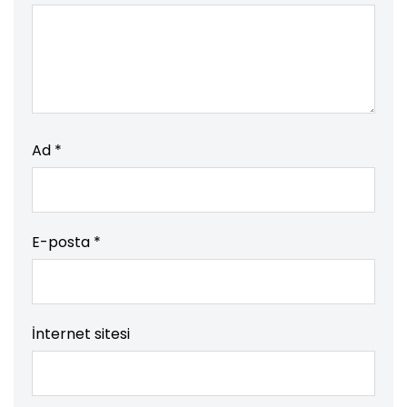
Ad
*
E-posta
*
İnternet sitesi