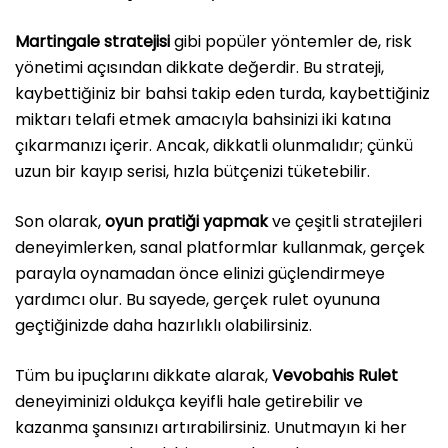
Martingale stratejisi
gibi popüler yöntemler de, risk
yönetimi açısından dikkate değerdir. Bu strateji,
kaybettiğiniz bir bahsi takip eden turda, kaybettiğiniz
miktarı telafi etmek amacıyla bahsinizi iki katına
çıkarmanızı içerir. Ancak, dikkatli olunmalıdır; çünkü
uzun bir kayıp serisi, hızla bütçenizi tüketebilir.
Son olarak,
oyun pratiği yapmak
ve çeşitli stratejileri
deneyimlerken, sanal platformlar kullanmak, gerçek
parayla oynamadan önce elinizi güçlendirmeye
yardımcı olur. Bu sayede, gerçek rulet oyununa
geçtiğinizde daha hazırlıklı olabilirsiniz.
Tüm bu ipuçlarını dikkate alarak,
Vevobahis Rulet
deneyiminizi oldukça keyifli hale getirebilir ve
kazanma şansınızı artırabilirsiniz. Unutmayın ki her