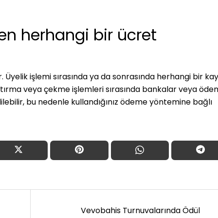
en herhangi bir ücret
Üyelik işlemi sırasında ya da sonrasında herhangi bir kay
atırma veya çekme işlemleri sırasında bankalar veya öd
edilebilir, bu nedenle kullandığınız ödeme yöntemine bağlı
Vevobahis Turnuvalarında Ödül