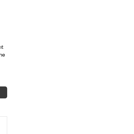
ıt
eme