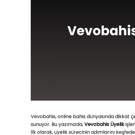
Vevobahis, online bahis dünyasında dikkat çek
sunuyor. Bu yazımızda,
Vevobahis Üyelik
işle
İlk olarak, üyelik sürecinin adımlarını keşfed