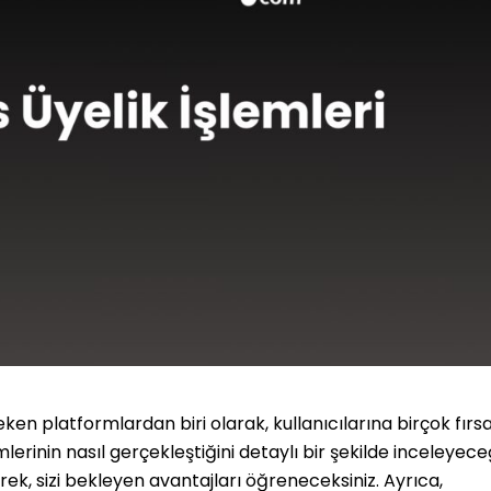
en platformlardan biri olarak, kullanıcılarına birçok fırs
mlerinin nasıl gerçekleştiğini detaylı bir şekilde inceleyeceğ
erek, sizi bekleyen avantajları öğreneceksiniz. Ayrıca,