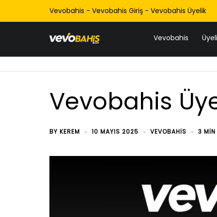
Skip
Vevobahis - Vevobahis Giriş - Vevobahis Üyelik
to
content
Vevobahis
Üyel
Vevobahis Üyel
BY
KEREM
10 MAYIS 2025
VEVOBAHIS
3 MIN