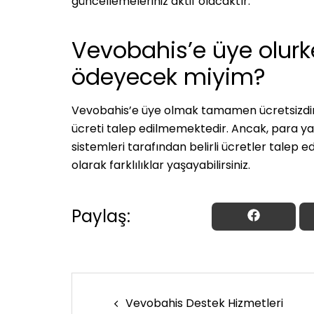
güncellemeleriniz aktif olacaktır.
Vevobahis’e üye olurk
ödeyecek miyim?
Vevobahis’e üye olmak tamamen ücretsizdir. 
ücreti talep edilmemektedir. Ancak, para y
sistemleri tarafından belirli ücretler talep 
olarak farklılıklar yaşayabilirsiniz.
Paylaş:
Post
Vevobahis Destek Hizmetleri