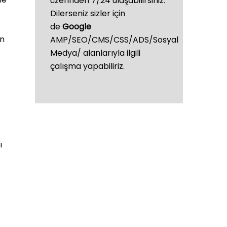
üzerinden 7/24 ulaşabilirsiniz.
Dilerseniz sizler için
de
Google
on
AMP/SEO/CMS/CSS/ADS/Sosyal
Medya/ alanlarıyla ilgili
çalışma yapabiliriz.
ı