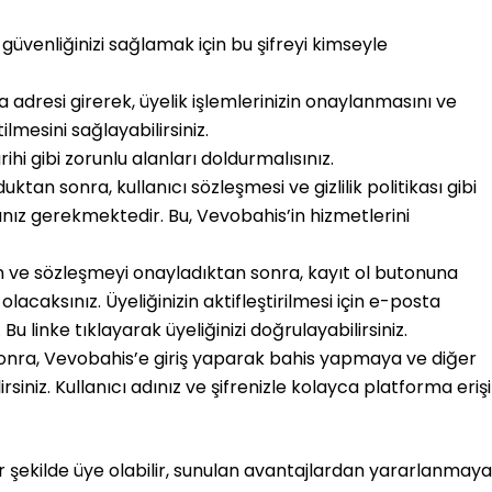
e güvenliğinizi sağlamak için bu şifreyi kimseyle
a adresi girerek, üyelik işlemlerinizin onaylanmasını ve
etilmesini sağlayabilirsiniz.
ihi gibi zorunlu alanları doldurmalısınız.
ktan sonra, kullanıcı sözleşmesi ve gizlilik politikası gibi
nız gerekmektedir. Bu, Vevobahis’in hizmetlerini
an ve sözleşmeyi onayladıktan sonra, kayıt ol butonuna
lacaksınız. Üyeliğinizin aktifleştirilmesi için e-posta
 Bu linke tıklayarak üyeliğinizi doğrulayabilirsiniz.
 sonra, Vevobahis’e giriş yaparak bahis yapmaya ve diğer
iniz. Kullanıcı adınız ve şifrenizle kolayca platforma eriş
ir şekilde üye olabilir, sunulan avantajlardan yararlanmaya