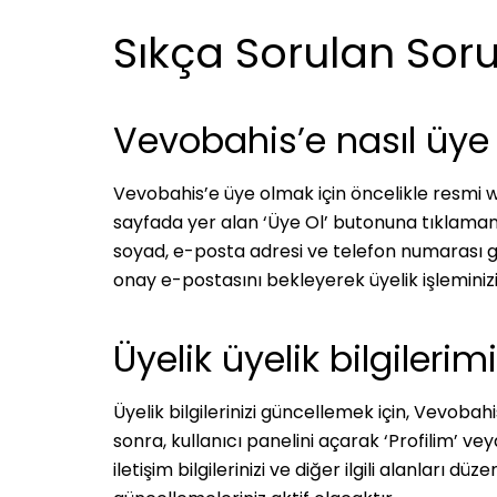
Sıkça Sorulan Soru
Vevobahis’e nasıl üye 
Vevobahis’e üye olmak için öncelikle resmi w
sayfada yer alan ‘Üye Ol’ butonuna tıklamanız y
soyad, e-posta adresi ve telefon numarası gi
onay e-postasını bekleyerek üyelik işleminizi
Üyelik üyelik bilgilerim
Üyelik bilgilerinizi güncellemek için, Vevoba
sonra, kullanıcı panelini açarak ‘Profilim’ veya
iletişim bilgilerinizi ve diğer ilgili alanları 