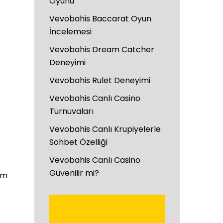
Oyunu
Vevobahis Baccarat Oyun
İncelemesi
Vevobahis Dream Catcher
Deneyimi
Vevobahis Rulet Deneyimi
Vevobahis Canlı Casino
Turnuvaları
Vevobahis Canlı Krupiyelerle
Sohbet Özelliği
Vevobahis Canlı Casino
Güvenilir mi?
im