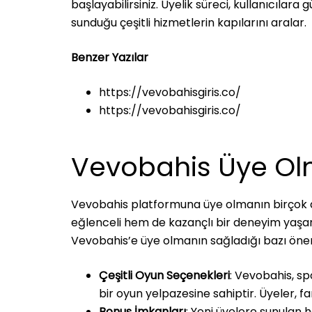
başlayabilirsiniz. Üyelik süreci, kullanıcılara
sunduğu çeşitli hizmetlerin kapılarını aralar.
Benzer Yazılar
https://vevobahisgiris.co/
https://vevobahisgiris.co/
Vevobahis Üye Ol
Vevobahis platformuna üye olmanın birçok av
eğlenceli hem de kazançlı bir deneyim yaşa
Vevobahis’e üye olmanın sağladığı bazı önem
Çeşitli Oyun Seçenekleri
: Vevobahis, sp
bir oyun yelpazesine sahiptir. Üyeler, fa
Bonus İmkanları
: Yeni üyelere sunulan 