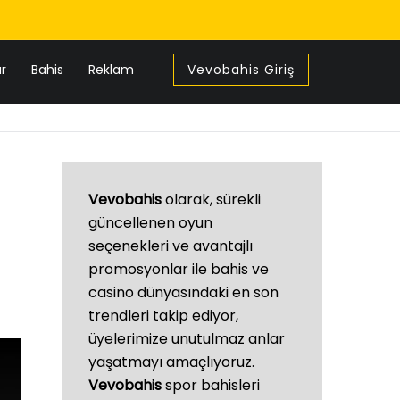
r
Bahis
Reklam
Vevobahis Giriş
Vevobahis
olarak, sürekli
güncellenen oyun
seçenekleri ve avantajlı
promosyonlar ile bahis ve
casino dünyasındaki en son
trendleri takip ediyor,
üyelerimize unutulmaz anlar
yaşatmayı amaçlıyoruz.
Vevobahis
spor bahisleri