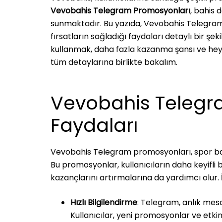
Vevobahis Telegram Promosyonları
, bahis 
sunmaktadır. Bu yazıda, Vevobahis Telegram 
fırsatların sağladığı faydaları detaylı bir şe
kullanmak, daha fazla kazanma şansı ve heye
tüm detaylarına birlikte bakalım.
Vevobahis Telegr
Faydaları
Vevobahis Telegram promosyonları, spor bah
Bu promosyonlar, kullanıcıların daha keyifl
kazançlarını artırmalarına da yardımcı olur.
Hızlı Bilgilendirme
: Telegram, anlık mesa
Kullanıcılar, yeni promosyonlar ve etkin