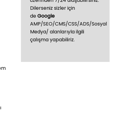
üzerinden 7/24 ulaşabilirsiniz.
Dilerseniz sizler için
de
Google
AMP/SEO/CMS/CSS/ADS/Sosyal
Medya/ alanlarıyla ilgili
çalışma yapabiliriz.
lem
ı