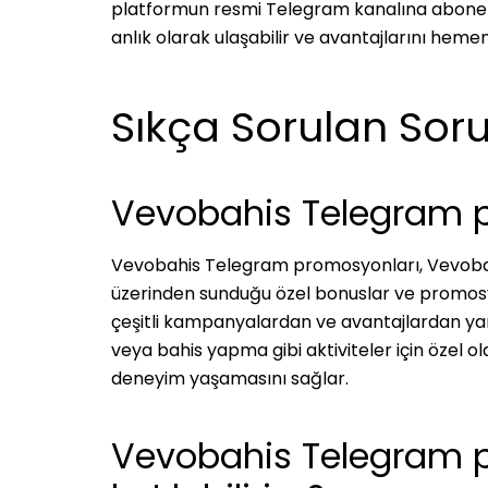
platformun resmi Telegram kanalına abone olm
anlık olarak ulaşabilir ve avantajlarını heme
Sıkça Sorulan Soru
Vevobahis Telegram p
Vevobahis Telegram promosyonları, Vevobah
üzerinden sunduğu özel bonuslar ve promosyon
çeşitli kampanyalardan ve avantajlardan yara
veya bahis yapma gibi aktiviteler için özel ol
deneyim yaşamasını sağlar.
Vevobahis Telegram p