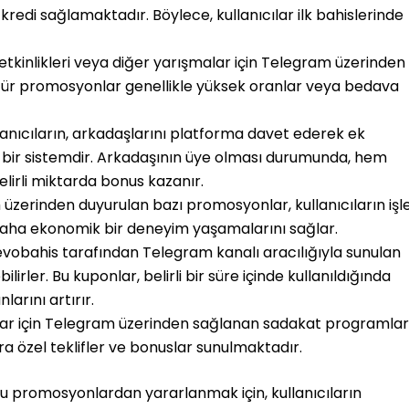
 kredi sağlamaktadır. Böylece, kullanıcılar ilk bahislerinde
 etkinlikleri veya diğer yarışmalar için Telegram üzerinden
ür promosyonlar genellikle yüksek oranlar veya bedava
anıcıların, arkadaşlarını platforma davet ederek ek
 bir sistemdir. Arkadaşının üye olması durumunda, hem
lirli miktarda bonus kazanır.
üzerinden duyurulan bazı promosyonlar, kullanıcıların iş
k daha ekonomik bir deneyim yaşamalarını sağlar.
Vevobahis tarafından Telegram kanalı aracılığıyla sunulan
irler. Bu kuponlar, belirli bir süre içinde kullanıldığında
larını artırır.
ılar için Telegram üzerinden sağlanan sadakat programlar
ra özel teklifler ve bonuslar sunulmaktadır.
 promosyonlardan yararlanmak için, kullanıcıların