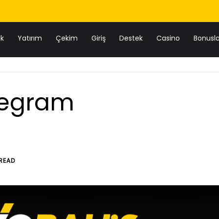
ik
Yatırım
Çekim
Giriş
Destek
Casino
Bonusla
legram
ı
 READ