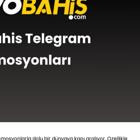
omosyonlarla dolu bir dünyaya kapı aralıyor. Özellikle