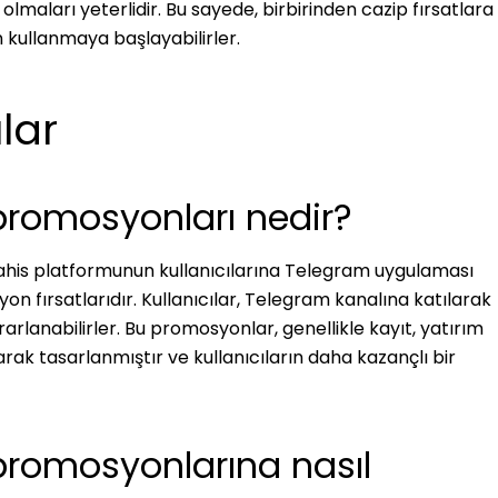
aları yeterlidir. Bu sayede, birbirinden cazip fırsatlara
n kullanmaya başlayabilirler.
lar
romosyonları nedir?
is platformunun kullanıcılarına Telegram uygulaması
 fırsatlarıdır. Kullanıcılar, Telegram kanalına katılarak
rlanabilirler. Bu promosyonlar, genellikle kayıt, yatırım
arak tasarlanmıştır ve kullanıcıların daha kazançlı bir
romosyonlarına nasıl