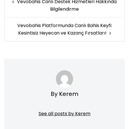
Vevobahis Canlı Destek Hizmetleri Hakkında
navigation
Bilgilendirme
Vevobahis Platformunda Canlı Bahis Keyfi:
Kesintisiz Heyecan ve Kazanç Fırsatları!
By Kerem
See all posts by Kerem