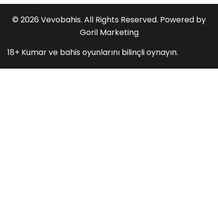
© 2026 Vevobahis. All Rights Reserved. Powered by
Goril Marketing
18+ Kumar ve bahis oyunlarını bilinçli oynayın.