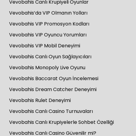
Vevobahis Canlı Krupiyeli Oyunlar
Vevobahis’da VIP Olmanın Yolları
Vevobahis VIP Promosyon Kodları
Vevobahis VIP Oyuncu Yorumları
Vevobahis VIP Mobil Deneyimi
Vevobahis Canlı Oyun Sağlayıcıları
Vevobahis Monopoly Live Oyunu
Vevobahis Baccarat Oyun İncelemesi
Vevobahis Dream Catcher Deneyimi
Vevobahis Rulet Deneyimi
Vevobahis Canlı Casino Turnuvaları
Vevobahis Canlı Krupiyelerle Sohbet Özelliği
Vevobahis Canlı Casino Güvenilir mi?