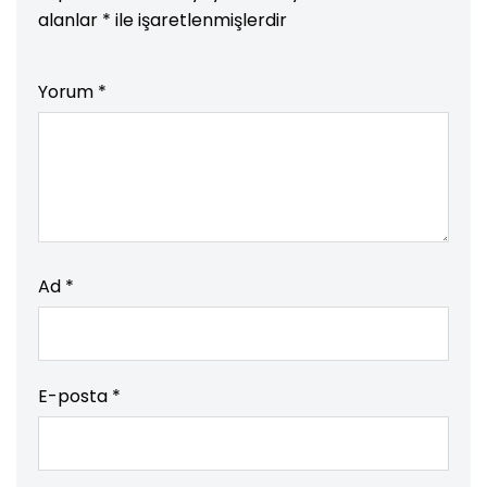
alanlar
*
ile işaretlenmişlerdir
Yorum
*
Ad
*
E-posta
*