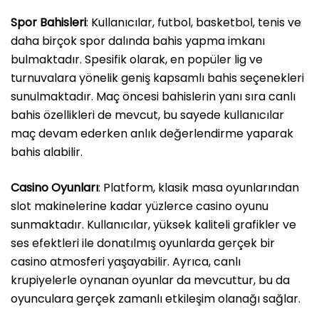
Spor Bahisleri
: Kullanıcılar, futbol, basketbol, tenis ve
daha birçok spor dalında bahis yapma imkanı
bulmaktadır. Spesifik olarak, en popüler lig ve
turnuvalara yönelik geniş kapsamlı bahis seçenekleri
sunulmaktadır. Maç öncesi bahislerin yanı sıra canlı
bahis özellikleri de mevcut, bu sayede kullanıcılar
maç devam ederken anlık değerlendirme yaparak
bahis alabilir.
Casino Oyunları
: Platform, klasik masa oyunlarından
slot makinelerine kadar yüzlerce casino oyunu
sunmaktadır. Kullanıcılar, yüksek kaliteli grafikler ve
ses efektleri ile donatılmış oyunlarda gerçek bir
casino atmosferi yaşayabilir. Ayrıca, canlı
krupiyelerle oynanan oyunlar da mevcuttur, bu da
oyunculara gerçek zamanlı etkileşim olanağı sağlar.