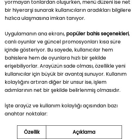
yormayan tonlardan oluşurken, menü düzeni ise net
bir hiyerarşi sunarak kullanıcıların aradıkları bilgilere
hızlıca ulaşmasına imkan tanıyor.
Uygulamanın ana ekranı,
popüler bahis seçenekleri
,
canlı oyunlar ve güncel promosyonları kısa süre
içinde gösteriyor. Bu sayede, kullanıcılar hem
bahislere hem de oyunlara hızlı bir şekilde
erişebiliyorlar. Arayüzün sade olması, özellikle yeni
kullanıcılar için büyük bir avantaj sunuyor. Kullanım
kolaylığını artıran diğer bir unsur ise, işlem
adımlarının net bir şekilde belirlenmiş olmasıdır.
İşte arayüz ve kullanım kolaylığı açısından bazı
anahtar noktalar:
Özellik
Açıklama