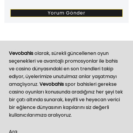
Vevobahis
olarak, sürekli güncellenen oyun
seçenekleri ve avantajlı promosyonlar ile bahis
ve casino dünyasındaki en son trendleri takip
ediyor, üyelerimize unutulmaz anlar yaşatmayı
amaçlıyoruz.
Vevobahis
spor bahisleri gerekse
casino oyunları konusunda aradığınız her şeyi tek
bir çatı altında sunarak, keyifli ve heyecan verici
bir eğlence dünyasının kapılarını siz değerli
kullanıcılarımıza aralıyoruz.
Ara