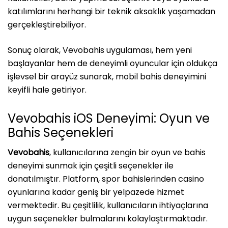
katılımlarını herhangi bir teknik aksaklık yaşamadan
gerçekleştirebiliyor.
Sonuç olarak, Vevobahis uygulaması, hem yeni
başlayanlar hem de deneyimli oyuncular için oldukça
işlevsel bir arayüz sunarak, mobil bahis deneyimini
keyifli hale getiriyor.
Vevobahis iOS Deneyimi: Oyun ve
Bahis Seçenekleri
Vevobahis
, kullanıcılarına zengin bir oyun ve bahis
deneyimi sunmak için çeşitli seçenekler ile
donatılmıştır. Platform, spor bahislerinden casino
oyunlarına kadar geniş bir yelpazede hizmet
vermektedir. Bu çeşitlilik, kullanıcıların ihtiyaçlarına
uygun seçenekler bulmalarını kolaylaştırmaktadır.