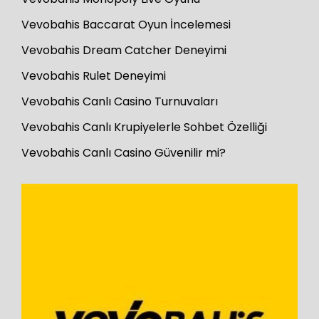
Vevobahis Baccarat Oyun İncelemesi
Vevobahis Dream Catcher Deneyimi
Vevobahis Rulet Deneyimi
Vevobahis Canlı Casino Turnuvaları
Vevobahis Canlı Krupiyelerle Sohbet Özelliği
Vevobahis Canlı Casino Güvenilir mi?