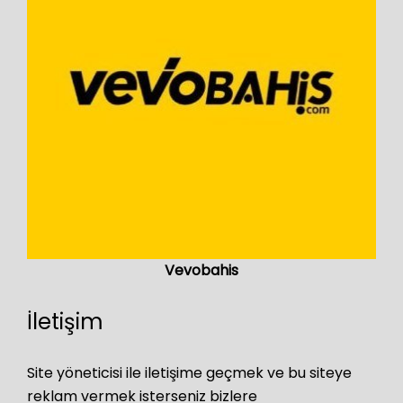
Vevobahis
İletişim
Site yöneticisi ile iletişime geçmek ve bu siteye
reklam vermek isterseniz bizlere