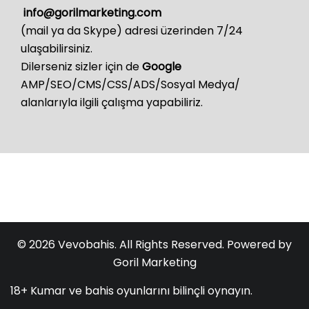
info@gorilmarketing.com
(mail ya da Skype) adresi üzerinden 7/24
ulaşabilirsiniz.
Dilerseniz sizler için de
Google
AMP/SEO/CMS/CSS/ADS/Sosyal Medya/
alanlarıyla ilgili çalışma yapabiliriz.
© 2026 Vevobahis. All Rights Reserved. Powered by
Goril Marketing
18+ Kumar ve bahis oyunlarını bilinçli oynayın.