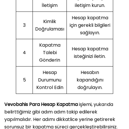
İletişim
iletişim kurun.
Hesap kapatma
Kimlik
3
için gerekli bilgileri
Doğrulaması
sağlayın.
Kapatma
Hesap kapatma
4
Talebi
isteğinizi iletin.
Gönderin
Hesap
Hesabın
5
Durumunu
kapandığını
Kontrol Edin
doğrulayın.
Vevobahis Para Hesap Kapatma
işlemi, yukarıda
belirttiğimiz gibi adım adım takip edilerek
yapılmalıdır. Her adımı dikkatlice yerine getirerek
sorunsuz bir kapatma süreci gerçekleştirebilirsiniz.