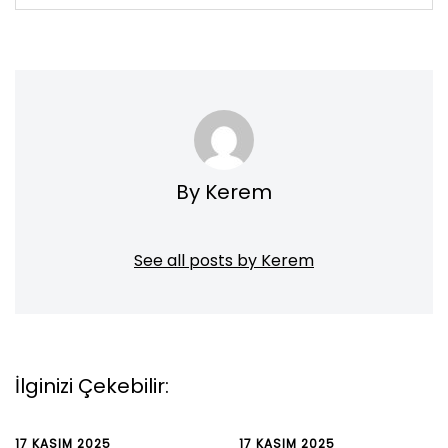
By Kerem
See all posts by Kerem
İlginizi Çekebilir:
17 KASIM 2025
17 KASIM 2025