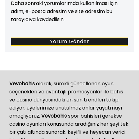
Daha sonraki yorumlarımda kullanılması için
adım, e-posta adresim ve site adresim bu
tarayıcıya kaydedilsin.
Vevobahis
olarak, sürekli güncellenen oyun
seçenekleri ve avantajlı promosyonlar ile bahis
ve casino dünyasındaki en son trendleri takip
ediyor, üyelerimize unutulmaz anlar yaşatmayı
amaçlıyoruz.
Vevobahis
spor bahisleri gerekse
casino oyunları konusunda aradığınız her şeyi tek
bir çatı altında sunarak, keyifli ve heyecan verici