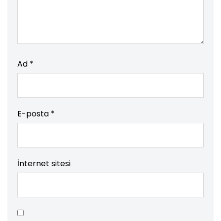
Ad
*
E-posta
*
İnternet sitesi