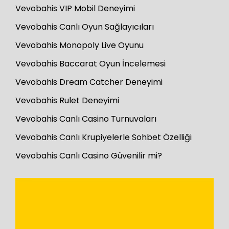
Vevobahis VIP Mobil Deneyimi
Vevobahis Canlı Oyun Sağlayıcıları
Vevobahis Monopoly Live Oyunu
Vevobahis Baccarat Oyun İncelemesi
Vevobahis Dream Catcher Deneyimi
Vevobahis Rulet Deneyimi
Vevobahis Canlı Casino Turnuvaları
Vevobahis Canlı Krupiyelerle Sohbet Özelliği
Vevobahis Canlı Casino Güvenilir mi?