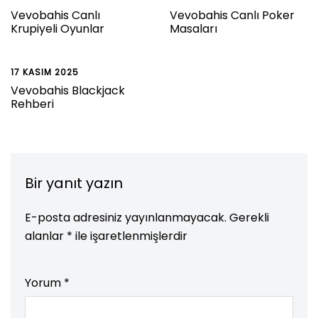
Vevobahis Canlı
Vevobahis Canlı Poker
Krupiyeli Oyunlar
Masaları
17 KASIM 2025
Vevobahis Blackjack
Rehberi
Bir yanıt yazın
E-posta adresiniz yayınlanmayacak.
Gerekli
alanlar
*
ile işaretlenmişlerdir
Yorum
*