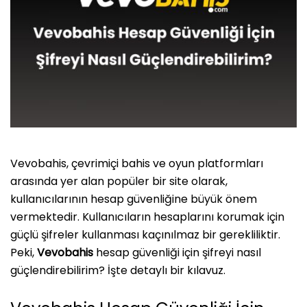
Vevobahis, çevrimiçi bahis ve oyun platformları
arasında yer alan popüler bir site olarak,
kullanıcılarının hesap güvenliğine büyük önem
vermektedir. Kullanıcıların hesaplarını korumak için
güçlü şifreler kullanması kaçınılmaz bir gerekliliktir.
Peki,
Vevobahis
hesap güvenliği için şifreyi nasıl
güçlendirebilirim? İşte detaylı bir kılavuz.