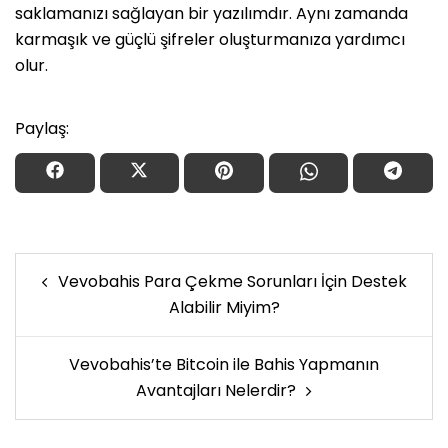
saklamanızı sağlayan bir yazılımdır. Aynı zamanda
karmaşık ve güçlü şifreler oluşturmanıza yardımcı
olur.
Paylaş:
Post
Vevobahis Para Çekme Sorunları İçin Destek
navigation
Alabilir Miyim?
Vevobahis’te Bitcoin ile Bahis Yapmanın
Avantajları Nelerdir?