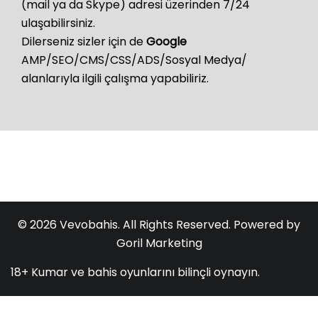
(mail ya da Skype) adresi üzerinden 7/24
ulaşabilirsiniz.
Dilerseniz sizler için de
Google
AMP/SEO/CMS/CSS/ADS/Sosyal Medya/
alanlarıyla ilgili çalışma yapabiliriz.
© 2026 Vevobahis. All Rights Reserved. Powered by
Goril Marketing
18+ Kumar ve bahis oyunlarını bilinçli oynayın.