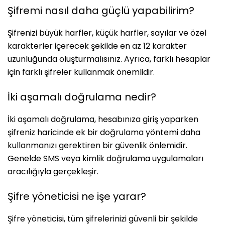
Şifremi nasıl daha güçlü yapabilirim?
Şifrenizi büyük harfler, küçük harfler, sayılar ve özel
karakterler içerecek şekilde en az 12 karakter
uzunluğunda oluşturmalısınız. Ayrıca, farklı hesaplar
için farklı şifreler kullanmak önemlidir.
İki aşamalı doğrulama nedir?
İki aşamalı doğrulama, hesabınıza giriş yaparken
şifreniz haricinde ek bir doğrulama yöntemi daha
kullanmanızı gerektiren bir güvenlik önlemidir.
Genelde SMS veya kimlik doğrulama uygulamaları
aracılığıyla gerçekleşir.
Şifre yöneticisi ne işe yarar?
Şifre yöneticisi, tüm şifrelerinizi güvenli bir şekilde