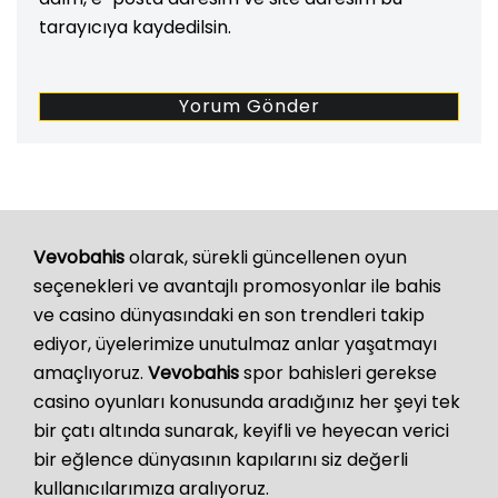
tarayıcıya kaydedilsin.
Vevobahis
olarak, sürekli güncellenen oyun
seçenekleri ve avantajlı promosyonlar ile bahis
ve casino dünyasındaki en son trendleri takip
ediyor, üyelerimize unutulmaz anlar yaşatmayı
amaçlıyoruz.
Vevobahis
spor bahisleri gerekse
casino oyunları konusunda aradığınız her şeyi tek
bir çatı altında sunarak, keyifli ve heyecan verici
bir eğlence dünyasının kapılarını siz değerli
kullanıcılarımıza aralıyoruz.