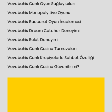
Vevobahis Canlı Oyun Sağlayıcıları
Vevobahis Monopoly Live Oyunu
Vevobahis Baccarat Oyun İncelemesi
Vevobahis Dream Catcher Deneyimi
Vevobahis Rulet Deneyimi
Vevobahis Canlı Casino Turnuvaları
Vevobahis Canlı Krupiyelerle Sohbet Özelliği
Vevobahis Canlı Casino Güvenilir mi?