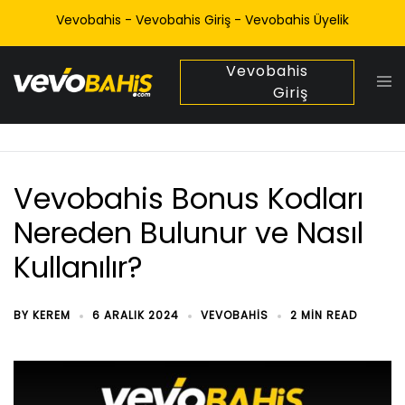
Skip
Vevobahis - Vevobahis Giriş - Vevobahis Üyelik
to
content
Vevobahis
Tog
Giriş
me
Vevobahis Bonus Kodları
Nereden Bulunur ve Nasıl
Kullanılır?
BY
KEREM
6 ARALIK 2024
VEVOBAHIS
2 MIN READ