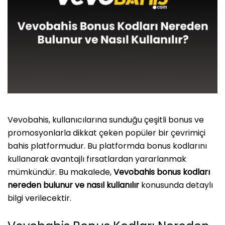
Vevobahis, kullanıcılarına sunduğu çeşitli bonus ve
promosyonlarla dikkat çeken popüler bir çevrimiçi
bahis platformudur. Bu platformda bonus kodlarını
kullanarak avantajlı fırsatlardan yararlanmak
mümkündür. Bu makalede,
Vevobahis bonus kodları
nereden bulunur ve nasıl kullanılır
konusunda detaylı
bilgi verilecektir.