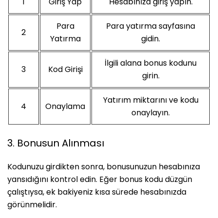
1
Giriş Yap
Hesabınıza giriş yapın.
Para
Para yatırma sayfasına
2
Yatırma
gidin.
İlgili alana bonus kodunu
3
Kod Girişi
girin.
Yatırım miktarını ve kodu
4
Onaylama
onaylayın.
3. Bonusun Alınması
Kodunuzu girdikten sonra, bonusunuzun hesabınıza
yansıdığını kontrol edin. Eğer bonus kodu düzgün
çalıştıysa, ek bakiyeniz kısa sürede hesabınızda
görünmelidir.