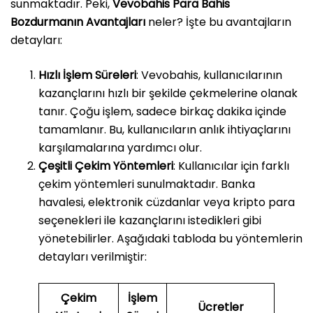
sunmaktadır. Peki,
Vevobahis Para Bahis
Bozdurmanın Avantajları
neler? İşte bu avantajların
detayları:
Hızlı İşlem Süreleri
: Vevobahis, kullanıcılarının
kazançlarını hızlı bir şekilde çekmelerine olanak
tanır. Çoğu işlem, sadece birkaç dakika içinde
tamamlanır. Bu, kullanıcıların anlık ihtiyaçlarını
karşılamalarına yardımcı olur.
Çeşitli Çekim Yöntemleri
: Kullanıcılar için farklı
çekim yöntemleri sunulmaktadır. Banka
havalesi, elektronik cüzdanlar veya kripto para
seçenekleri ile kazançlarını istedikleri gibi
yönetebilirler. Aşağıdaki tabloda bu yöntemlerin
detayları verilmiştir:
Çekim
İşlem
Ücretler