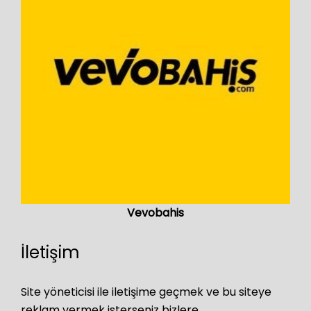
Vevobahis
İletişim
Site yöneticisi ile iletişime geçmek ve bu siteye
reklam vermek isterseniz bizlere