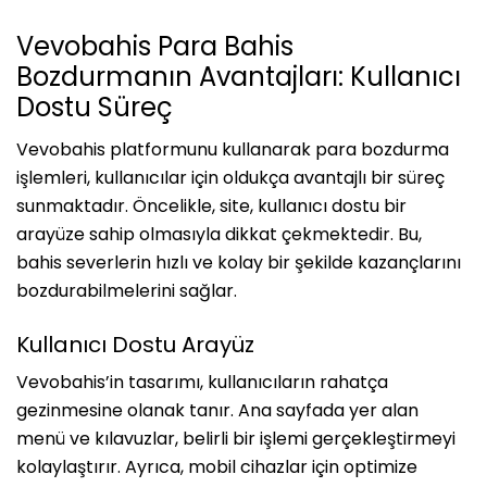
Vevobahis Para Bahis
Bozdurmanın Avantajları: Kullanıcı
Dostu Süreç
Vevobahis platformunu kullanarak para bozdurma
işlemleri, kullanıcılar için oldukça avantajlı bir süreç
sunmaktadır. Öncelikle, site, kullanıcı dostu bir
arayüze sahip olmasıyla dikkat çekmektedir. Bu,
bahis severlerin hızlı ve kolay bir şekilde kazançlarını
bozdurabilmelerini sağlar.
Kullanıcı Dostu Arayüz
Vevobahis’in tasarımı, kullanıcıların rahatça
gezinmesine olanak tanır. Ana sayfada yer alan
menü ve kılavuzlar, belirli bir işlemi gerçekleştirmeyi
kolaylaştırır. Ayrıca, mobil cihazlar için optimize