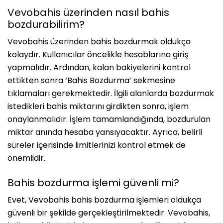
Vevobahis üzerinden nasıl bahis
bozdurabilirim?
Vevobahis üzerinden bahis bozdurmak oldukça
kolaydır. Kullanıcılar öncelikle hesablarına giriş
yapmalıdır. Ardından, kalan bakiyelerini kontrol
ettikten sonra ‘Bahis Bozdurma’ sekmesine
tıklamaları gerekmektedir. İlgili alanlarda bozdurmak
istedikleri bahis miktarını girdikten sonra, işlem
onaylanmalıdır. İşlem tamamlandığında, bozdurulan
miktar anında hesaba yansıyacaktır. Ayrıca, belirli
süreler içerisinde limitlerinizi kontrol etmek de
önemlidir.
Bahis bozdurma işlemi güvenli mi?
Evet, Vevobahis bahis bozdurma işlemleri oldukça
güvenli bir şekilde gerçekleştirilmektedir. Vevobahis,