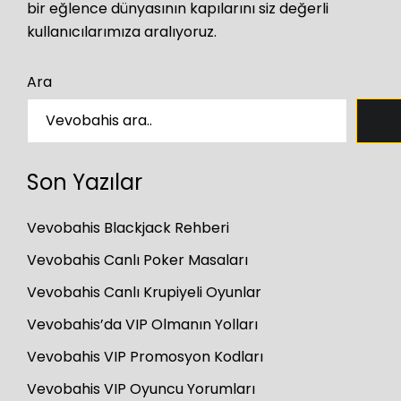
bir eğlence dünyasının kapılarını siz değerli
kullanıcılarımıza aralıyoruz.
Ara
Son Yazılar
Vevobahis Blackjack Rehberi
Vevobahis Canlı Poker Masaları
Vevobahis Canlı Krupiyeli Oyunlar
Vevobahis’da VIP Olmanın Yolları
Vevobahis VIP Promosyon Kodları
Vevobahis VIP Oyuncu Yorumları