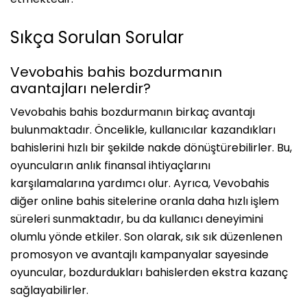
Sıkça Sorulan Sorular
Vevobahis bahis bozdurmanın
avantajları nelerdir?
Vevobahis bahis bozdurmanın birkaç avantajı
bulunmaktadır. Öncelikle, kullanıcılar kazandıkları
bahislerini hızlı bir şekilde nakde dönüştürebilirler. Bu,
oyuncuların anlık finansal ihtiyaçlarını
karşılamalarına yardımcı olur. Ayrıca, Vevobahis
diğer online bahis sitelerine oranla daha hızlı işlem
süreleri sunmaktadır, bu da kullanıcı deneyimini
olumlu yönde etkiler. Son olarak, sık sık düzenlenen
promosyon ve avantajlı kampanyalar sayesinde
oyuncular, bozdurdukları bahislerden ekstra kazanç
sağlayabilirler.