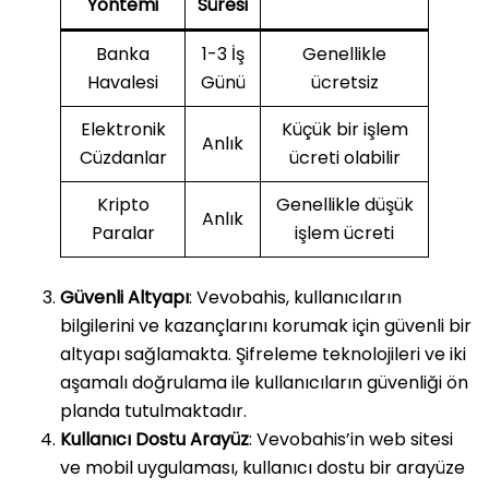
Yöntemi
Süresi
Banka
1-3 İş
Genellikle
Havalesi
Günü
ücretsiz
Elektronik
Küçük bir işlem
Anlık
Cüzdanlar
ücreti olabilir
Kripto
Genellikle düşük
Anlık
Paralar
işlem ücreti
Güvenli Altyapı
: Vevobahis, kullanıcıların
bilgilerini ve kazançlarını korumak için güvenli bir
altyapı sağlamakta. Şifreleme teknolojileri ve iki
aşamalı doğrulama ile kullanıcıların güvenliği ön
planda tutulmaktadır.
Kullanıcı Dostu Arayüz
: Vevobahis’in web sitesi
ve mobil uygulaması, kullanıcı dostu bir arayüze