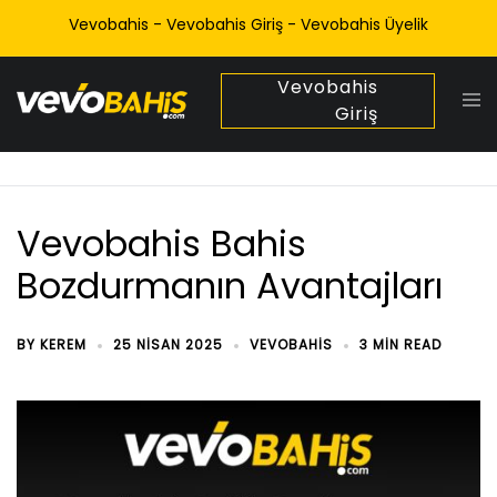
Skip
Vevobahis - Vevobahis Giriş - Vevobahis Üyelik
to
content
Vevobahis
Tog
Giriş
me
Vevobahis Bahis
Bozdurmanın Avantajları
BY
KEREM
25 NISAN 2025
VEVOBAHIS
3 MIN READ