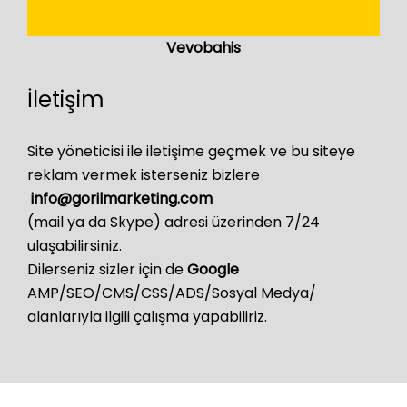
Vevobahis
İletişim
Site yöneticisi ile iletişime geçmek ve bu siteye
reklam vermek isterseniz bizlere
info@gorilmarketing.com
(mail ya da Skype) adresi üzerinden 7/24
ulaşabilirsiniz.
Dilerseniz sizler için de
Google
AMP/SEO/CMS/CSS/ADS/Sosyal Medya/
alanlarıyla ilgili çalışma yapabiliriz.