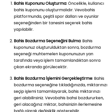
Bahis Kuponunu Oluşturma
: Öncelikle, kullanıcı
bahis kuponunu oluşturmalıdır. Vevobahis
platformunda, çeşitli spor dalları ve oyunlar
seçeneğinden bir tanesini seçerek bahis
yapılabilir.
Bahis Bozdurma Seçeneğini Bulma
: Bahis
kuponunuz oluşturulduktan sonra, bozdurma
seçeneği muhtemelen kuponunuzun yan
tarafında veya işlem tamamlandıktan sonra
çıkan ekranda görülecektir.
Bahis Bozdurma İşlemini Gerçekleştirme
: Bahis
bozdurma seçeneğine tıkladığınızda, miktarınızı
seçip işlemi tamamlayarak, bahis miktarınızı
geri alabilirsiniz. Vevobahis bahsi bozdururken,
geri alacağınız miktar, bahsinizin ilerlemesine
bağlı olarak değişiklik gösterebilir.