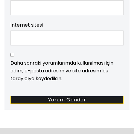
İnternet sitesi
Daha sonraki yorumlarımda kullanılması için
adım, e-posta adresim ve site adresim bu
tarayıcıya kaydedilsin.