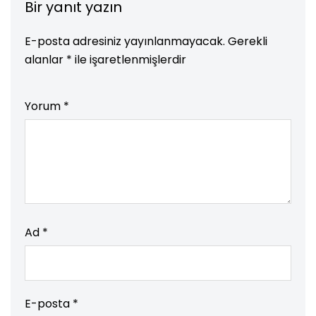
Bir yanıt yazın
E-posta adresiniz yayınlanmayacak.
Gerekli
alanlar
*
ile işaretlenmişlerdir
Yorum
*
Ad
*
E-posta
*