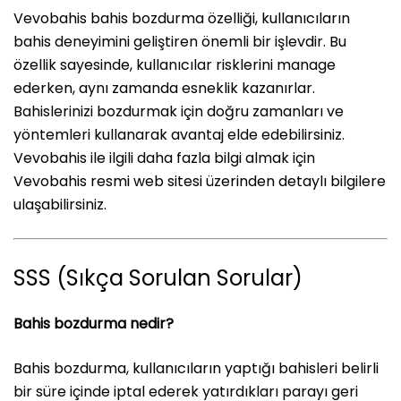
Vevobahis bahis bozdurma özelliği, kullanıcıların
bahis deneyimini geliştiren önemli bir işlevdir. Bu
özellik sayesinde, kullanıcılar risklerini manage
ederken, aynı zamanda esneklik kazanırlar.
Bahislerinizi bozdurmak için doğru zamanları ve
yöntemleri kullanarak avantaj elde edebilirsiniz.
Vevobahis ile ilgili daha fazla bilgi almak için
Vevobahis resmi web sitesi
üzerinden detaylı bilgilere
ulaşabilirsiniz.
SSS (Sıkça Sorulan Sorular)
Bahis bozdurma nedir?
Bahis bozdurma, kullanıcıların yaptığı bahisleri belirli
bir süre içinde iptal ederek yatırdıkları parayı geri