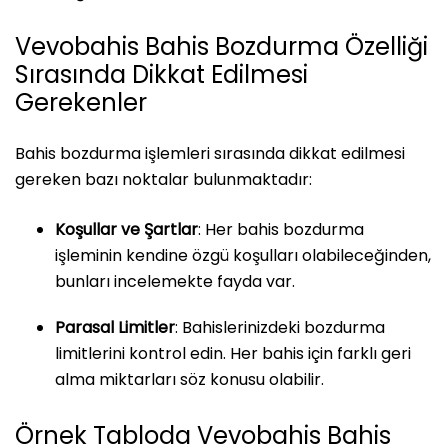
Vevobahis Bahis Bozdurma Özelliği
Sırasında Dikkat Edilmesi
Gerekenler
Bahis bozdurma işlemleri sırasında dikkat edilmesi
gereken bazı noktalar bulunmaktadır:
Koşullar ve Şartlar
: Her bahis bozdurma
işleminin kendine özgü koşulları olabileceğinden,
bunları incelemekte fayda var.
Parasal Limitler
: Bahislerinizdeki bozdurma
limitlerini kontrol edin. Her bahis için farklı geri
alma miktarları söz konusu olabilir.
Örnek Tabloda Vevobahis Bahis