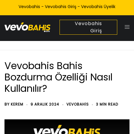
Skip
Vevobahis - Vevobahis Giriş - Vevobahis Üyelik
to
content
Vevobahis
Tog
Giriş
me
Vevobahis Bahis
Bozdurma Özelliği Nasıl
Kullanılır?
BY
KEREM
9 ARALIK 2024
VEVOBAHIS
3 MIN READ