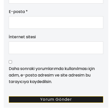
E-posta
*
İnternet sitesi
Daha sonraki yorumlarımda kullanılması için
adım, e-posta adresim ve site adresim bu
tarayıcıya kaydedilsin.